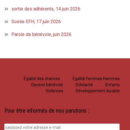
sortie des adhérents, 14 juin 2026
Soirée EFH, 17 juin 2026
Parole de bénévole, juin 2026
Égalité des chances
Égalité Femmes Hommes
Devenir bénévole
Solidarité
Enfants
Violences
Développement durable
Pour être informés de nos parutions :
saisissez