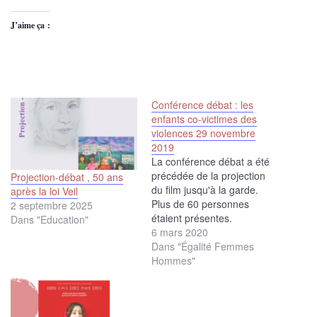
J’aime ça :
Conférence débat : les
enfants co-victimes des
violences 29 novembre
2019
La conférence débat a été
précédée de la projection
Projection-débat , 50 ans
du film jusqu'à la garde.
après la loi Veil
Plus de 60 personnes
2 septembre 2025
étaient présentes.
Dans "Education"
Retrouver la synthèse de
6 mars 2020
l'événement
Dans "Égalité Femmes
Hommes"