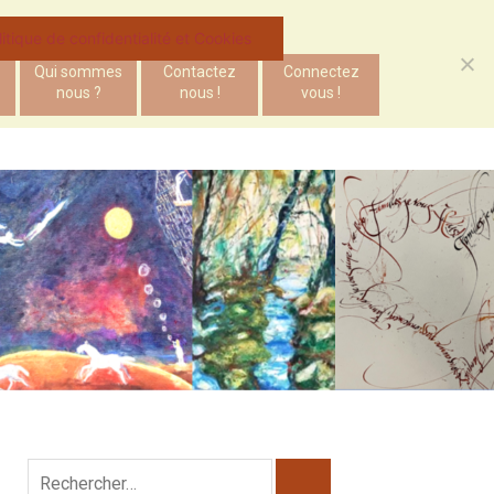
litique de confidentialité et Cookies
Qui sommes
Contactez
Connectez
nous ?
nous !
vous !
Rechercher :