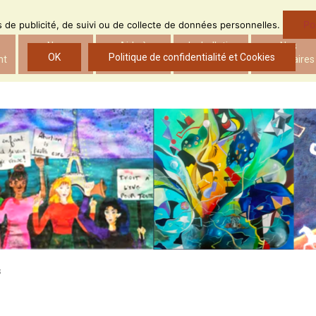
Po
ns de publicité, de suivi ou de collecte de données personnelles.
Nos
Aide à
Le bulletin
Nos
OK
Politique de confidentialité et Cookies
nt
actions
l’insertion
d’ADS
partenaires
s