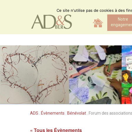
Skip
to
Ce site n'utilise pas de cookies à des fi
content
Notre
ADS
engageme
ADS
.
Évènements
.
Bénévolat
.
Forum des association
« Tous les Évènements