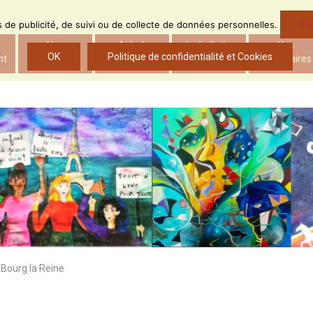
Po
ns de publicité, de suivi ou de collecte de données personnelles.
Nos
Aide à
Le bulletin
Nos
OK
Politique de confidentialité et Cookies
nt
actions
l’insertion
d’ADS
partenaires
 Bourg la Reine