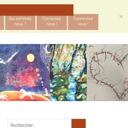
litique de confidentialité et Cookies
Qui sommes
Contactez
Connectez
nous ?
nous !
vous !
Rechercher :