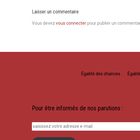
Laisser un commentaire
Vous devez
vous connecter
pour publier un commentai
Égalité des chances
Égali
Pour être informés de nos parutions :
saisissez
votre
adresse