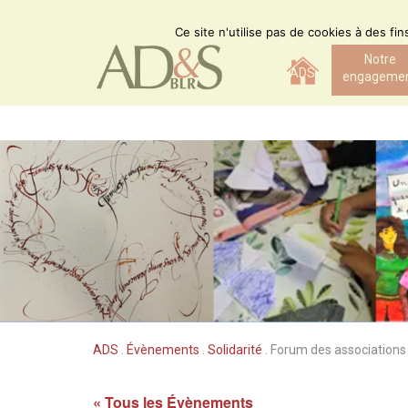
Skip
to
Ce site n'utilise pas de cookies à des fi
content
Notre
ADS
engageme
ADS
.
Évènements
.
Solidarité
.
Forum des associations
« Tous les Évènements