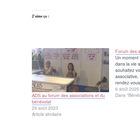
J’aime ça :
Forum des a
Un moment d
dans la vie 
souhaitez vo
associative
rendez-vous
serons prése
6 août 2025
Dans "Bénév
ADS au forum des associations et du
bénévolat
29 août 2023
Article similaire