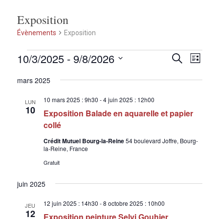
Exposition
Évènements
Exposition
Évènements
10/3/2025
 - 
9/8/2026
Recherche
Naviga
Recherche
Liste
de
et
Sélectionnez
vues
mars 2025
une
navigation
Évènem
date.
10 mars 2025 : 9h30
-
4 juin 2025 : 12h00
de
LUN
10
Exposition Balade en aquarelle et papier
vues
collé
Évènement
Crédit Mutuel Bourg-la-Reine
54 boulevard Joffre, Bourg-
la-Reine, France
Gratuit
juin 2025
12 juin 2025 : 14h30
-
8 octobre 2025 : 10h00
JEU
12
Exposition peinture Selvi Gouhier