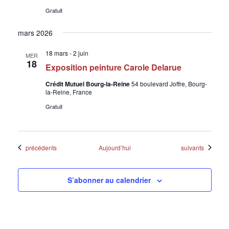
Gratuit
mars 2026
18 mars
-
2 juin
MER
18
Exposition peinture Carole Delarue
Crédit Mutuel Bourg-la-Reine
54 boulevard Joffre, Bourg-
la-Reine, France
Gratuit
Évènements
Évènements
précédents
Aujourd’hui
suivants
S’abonner au calendrier