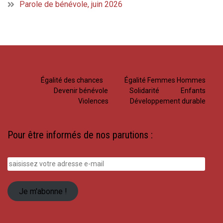
Parole de bénévole, juin 2026
Égalité des chances
Égalité Femmes Hommes
Devenir bénévole
Solidarité
Enfants
Violences
Développement durable
Pour être informés de nos parutions :
saisissez
votre
adresse
Je m'abonne !
e-
mail