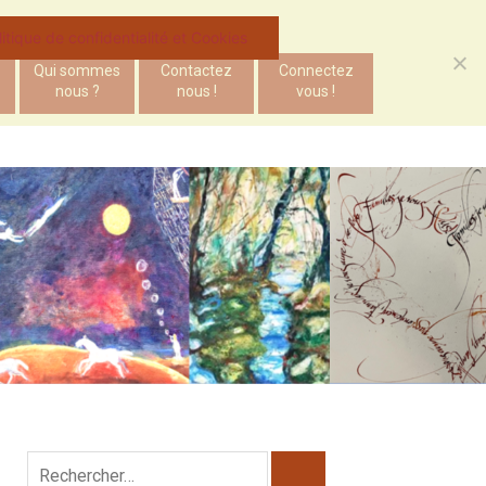
litique de confidentialité et Cookies
Qui sommes
Contactez
Connectez
nous ?
nous !
vous !
Rechercher :