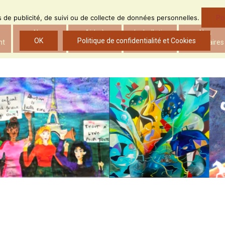
Po
ns de publicité, de suivi ou de collecte de données personnelles.
Nos
Aide à
Le bulletin
Nos
OK
Politique de confidentialité et Cookies
nt
actions
l’insertion
d’ADS
partenaires