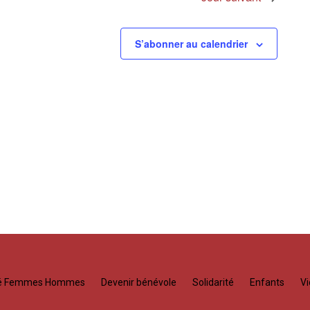
S’abonner au calendrier
té Femmes Hommes
Devenir bénévole
Solidarité
Enfants
Vi