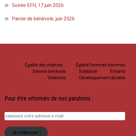
Soirée EFH, 17 juin 2026
Parole de bénévole, juin 2026
Égalité des chances
Égalité Femmes Hommes
Devenir bénévole
Solidarité
Enfants
Violences
Développement durable
Pour être informés de nos parutions :
saisissez
votre
adresse
Je m'abonne !
e-