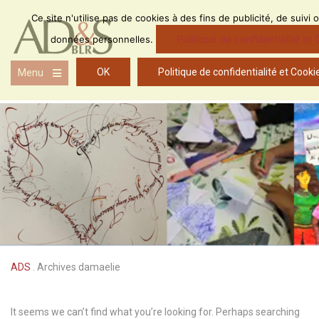
Skip
Ce site n'utilise pas de cookies à des fins de publicité, de suivi 
to
content
Politique de confidentialité et
données personnelles.
OK
Politique de confidentialité et Cooki
Menu
Open
the
main
menu
ADS
.
Archives damaelie
It seems we can’t find what you’re looking for. Perhaps searching