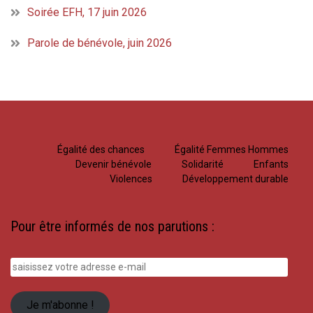
Soirée EFH, 17 juin 2026
Parole de bénévole, juin 2026
Égalité des chances
Égalité Femmes Hommes
Devenir bénévole
Solidarité
Enfants
Violences
Développement durable
Pour être informés de nos parutions :
saisissez
votre
adresse
Je m'abonne !
e-