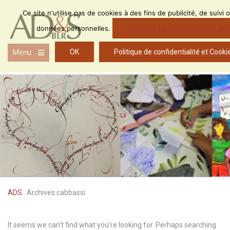
Skip
Ce site n'utilise pas de cookies à des fins de publicité, de suivi 
to
content
Politique de confidentialité et
données personnelles.
OK
Politique de confidentialité et Cooki
Menu
Open
the
main
menu
ADS
.
Archives cabbassi
It seems we can’t find what you’re looking for. Perhaps searching