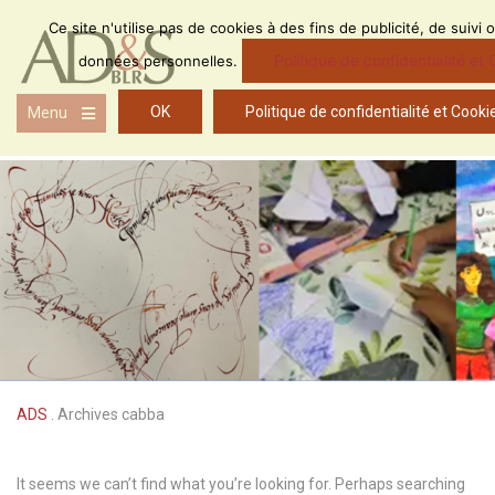
Skip
Ce site n'utilise pas de cookies à des fins de publicité, de suivi 
to
content
Politique de confidentialité et
données personnelles.
OK
Politique de confidentialité et Cooki
Menu
Open
the
main
menu
ADS
.
Archives cabba
It seems we can’t find what you’re looking for. Perhaps searching