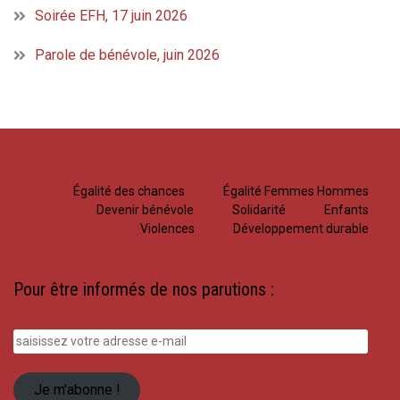
Soirée EFH, 17 juin 2026
Parole de bénévole, juin 2026
Égalité des chances
Égalité Femmes Hommes
Devenir bénévole
Solidarité
Enfants
Violences
Développement durable
Pour être informés de nos parutions :
saisissez
votre
adresse
Je m'abonne !
e-