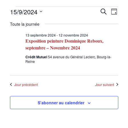
Évènements
15/9/2024
Recherche
Naviga
Recherche
Jour
de
et
Sélectionnez
for
Toute la journée
vues
une
navigation
Évènem
date.
15
13 septembre 2024
-
12 novembre 2024
de
Exposition peinture Dominique Reboux,
vues
septembre
septembre – Novembre 2024
Évènement
Crédit Mutuel
54 avenue du Général Leclerc, Bourg-la-
2024
Reine
Jour précédent
Jour suivant
S’abonner au calendrier