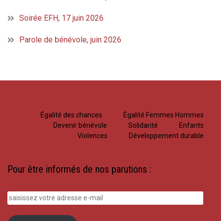
Soirée EFH, 17 juin 2026
Parole de bénévole, juin 2026
Égalité des chances
Égalité Femmes Hommes
Devenir bénévole
Solidarité
Enfants
Violences
Développement durable
Pour être informés de nos parutions :
saisissez
votre
adresse