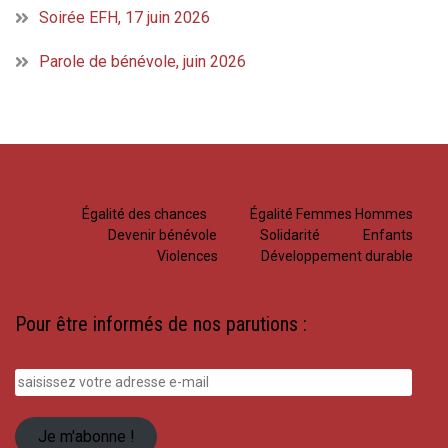
Soirée EFH, 17 juin 2026
Parole de bénévole, juin 2026
Égalité des chances
Égalité Femmes Hommes
Devenir bénévole
Solidarité
Enfants
Violences
Développement durable
Pour être informés de nos parutions :
saisissez
votre
adresse
Je m'abonne !
e-