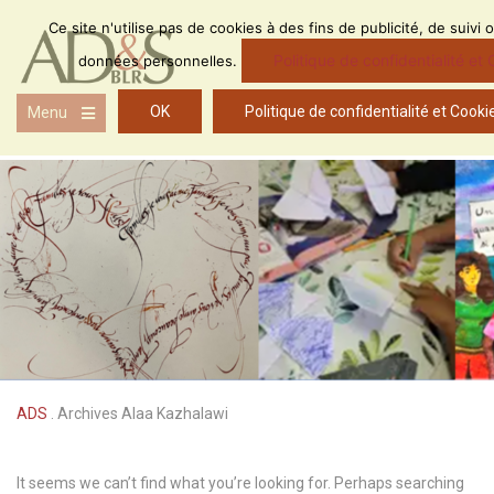
Skip
Ce site n'utilise pas de cookies à des fins de publicité, de suivi 
to
content
Politique de confidentialité et
données personnelles.
OK
Politique de confidentialité et Cooki
Menu
Open
the
main
menu
ADS
.
Archives Alaa Kazhalawi
It seems we can’t find what you’re looking for. Perhaps searching